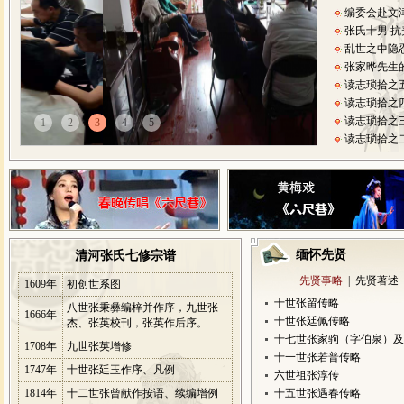
编委会赴文
张氏十男 
乱世之中隐
张家晔先生
读志琐拾之五
读志琐拾之四
读志琐拾之三
1
2
3
4
5
读志琐拾之二
桐城清河张
桐城清河张
桐城清河张
桐城清河张
编委会赴文
张氏十男 
缅怀先贤
清河张氏七修宗谱
乱世之中隐
先贤事略
|
先贤著述
张家晔先生
1609年
初创世系图
读志琐拾之五
十世张留传略
八世张秉彝编梓并作序，九世张
1666年
读志琐拾之四
十世张廷佩传略
杰、张英校刊，张英作后序。
读志琐拾之三
十七世张家驹（字伯泉）及
1708年
九世张英增修
读志琐拾之二
十一世张若普传略
1747年
十世张廷玉作序、凡例
六世祖张淳传
1814年
十二世张曾献作按语、续编增例
十五世张遇春传略