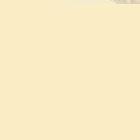
要
开工作会议
题会议纪要
司反馈样稿审读
乱世之中隐忍者——回忆祖父张家
张家晔先生的悲奇人生
仁
助桐城抗洪救灾
编辑小组召开七月份工作例会
桐城清河张氏七修宗谱编纂委员会
 一一自武汉公
天使张小敏