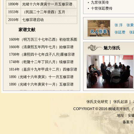
九世张英传
1890年
光绪十六年庚寅十一月五修宗谱
十世张廷瓒传
1933年
（民国二十二年癸酉）五月
2016年
七修宗谱启动
张 淳
张秉
家谱文献
张廷瓒
张
1609年（明万历三十七年己西）初创世系图
1666年（清康熙五年丙午七月）始修宗谱
魅力张氏
1708年（康熙四十七年戊子八月)重修宗谱
1748年（乾隆十二年丁卯八月）续修宗谱
1814年（嘉庆十九年甲戍十二月）四修宗谱
1890（光绪十六年庚寅）十一月五修宗谱
1890（光绪十六年庚寅十一月）五修宗谱
1933（民国二十二年癸西五月）六修宗谱
宗谱编委会 会
桐城清河张氏七修宗谱编委会 召
桐城清河张氏七修宗谱编委会 专
1609年（明万历三十七年己酉）初创世系图
要
开工作会议
题会议纪要
张氏文化研究
|
张氏起源
|
2016年七修宗谱
COPYRIGHT © 2016 桐城清河张氏
地址：安徽
备案号：
宗谱编委会 会
桐城清河张氏七修宗谱编委会 召
桐城清河张氏七修宗谱编委会 专