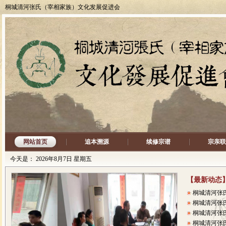
桐城清河张氏（宰相家族）文化发展促进会
桐城清河张
桐城清河张
桐城清河张
桐城清河张
编委会赴文
张氏十男 
乱世之中隐
网站首页
追本溯源
续修宗谱
宗亲联
张家晔先生
读志琐拾之五
今天是：
2026年8月7日 星期五
读志琐拾之四
读志琐拾之三
【最新动态
读志琐拾之二
桐城清河张
桐城清河张
桐城清河张
桐城清河张