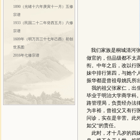
1890（光绪十六年庚寅十一月）五修
宗谱
1933（民国二十二年癸西五月）六修
宗谱
1609年（明万历三十七年己酉）初创
世系图
我们家族是桐城清河张
2016年七修宗谱
做官的，但品级都不太
衔。中年之后，改以行
妹中排行第四，与她个
振华都是曾祖母姚氏所
我的祖父张家仁，出生
毕业于明治大学商学科
路管理局，负责经办法
为丰裕，曾祖父又有行
问诊，实在是辛苦。此
如父”的责任。
此时，才十几岁的四妹