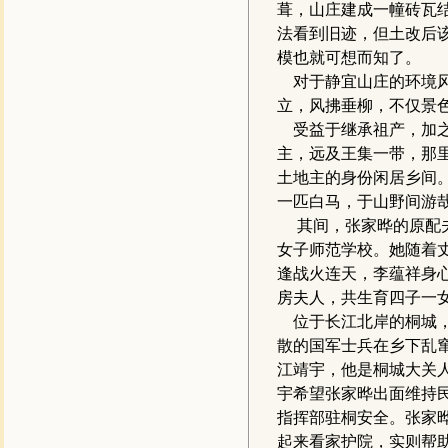
葺，山庄建成一幢砖瓦
法看到旧迹，但土改后该
模也就可想而知了。
对于静宜山庄的环境风
立，风拂垂柳，不仅景色
受益于继承祖产，加之
主，远及王集一带，那
土地主的身份闲居乡间
一匹白马，于山野间游
其间，张家晔的原配夫
女子师范学校。她随着
逢战火连天，李蕴祥身
房夫人，共生育四子一
位于长江北岸的桐城，
散的国军士兵在乡下乱
江靖宇，他是桐城大关
宇希望张家晔出面维持
指挥部驻桐安全。张家
起来看家护院，实则帮