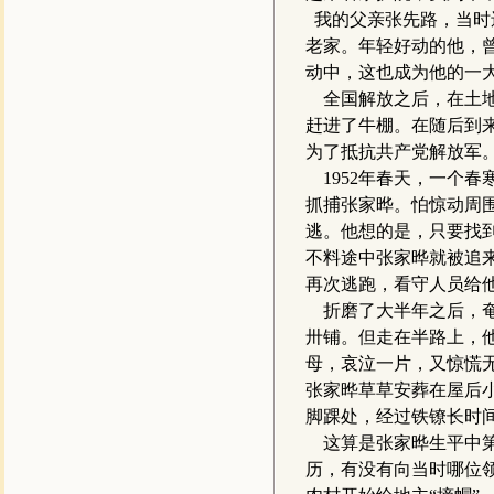
我的父亲张先路，当时
老家。年轻好动的他，
动中，这也成为他的一大
全国解放之后，在土地
赶进了牛棚。在随后到
为了抵抗共产党解放军
1952年春天，一个
抓捕张家晔。怕惊动周
逃。他想的是，只要找
不料途中张家晔就被追
再次逃跑，看守人员给
折磨了大半年之后，奄
卅铺。但走在半路上，他
母，哀泣一片，又惊慌
张家晔草草安葬在屋后
脚踝处，经过铁镣长时
这算是张家晔生平中第
历，有没有向当时哪位领