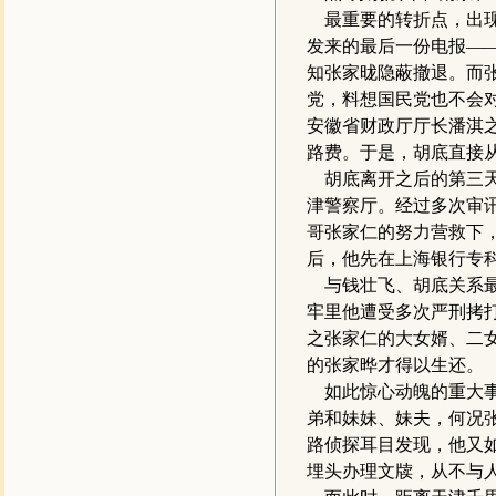
最重要的转折点，出现在
发来的最后一份电报——
知张家昽隐蔽撤退。而
党，料想国民党也不会
安徽省财政厅厅长潘淇
路费。于是，胡底直接
胡底离开之后的第三天
津警察厅。经过多次审
哥张家仁的努力营救下
后，他先在上海银行专科
与钱壮飞、胡底关系最
牢里他遭受多次严刑拷
之张家仁的大女婿、二
的张家晔才得以生还。
如此惊心动魄的重大事
弟和妹妹、妹夫，何况
路侦探耳目发现，他又
埋头办理文牍，从不与