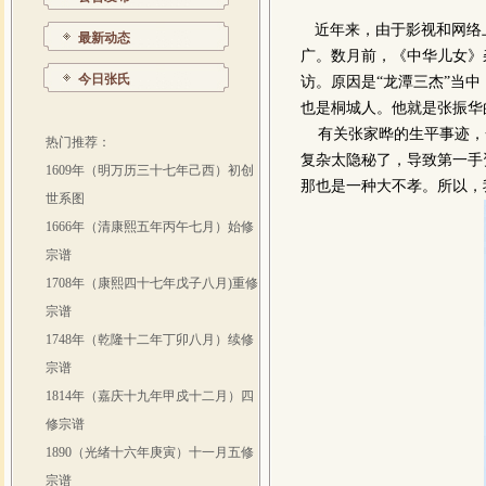
近年来，由于影视和网络
最新动态
广。数月前，《中华儿女》
今日张氏
访。原因是“龙潭三杰”当
也是桐城人。他就是张振华
有关张家晔的生平事迹，
热门推荐：
复杂太隐秘了，导致第一手
1609年（明万历三十七年己西）初创
那也是一种大不孝。所以，
世系图
1666年（清康熙五年丙午七月）始修
宗谱
1708年（康熙四十七年戊子八月)重修
宗谱
1748年（乾隆十二年丁卯八月）续修
宗谱
1814年（嘉庆十九年甲戍十二月）四
修宗谱
1890（光绪十六年庚寅）十一月五修
宗谱