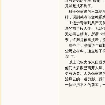
农村开始给地主“摘帽
竟然是找不到了。
对于张家晔的不幸结局
排，调到芜湖市文教系
由进步青年到共产党员
晔的前半段人生，无疑
无法再去猜测。所谓 “
奈，终归是被裹挟着，
前些年，张振华与钱壮
些历史材料，递交给了
踪”了。
以上记叙大多来自我大
他们大多数已离开人世
更有必要。因为张家晔
治风云的一道剪影。我
一位经历不凡的前辈，