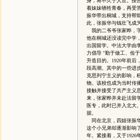
身，将不久于人世。按
着妹妹牺牲青春，再受
振华带出桐城，支持帮助
此，张振华与钱壮飞成
我的二爷爷张家晔，字暹
他在桐城还没读完中学，
出国留学。中法大学由
力倡导 "勤于做工、俭
升造目的。1920年前
段高潮。其中的一些进
克思列宁主义的影响，
物。该校也成为当时传
接触并接受了共产主义思
来，张家晔并未赴法留
医专，此时已并入北大
据。
同在北京，四姐张振华
这个小兄弟却逐渐影响了
年。紧接着，又于192