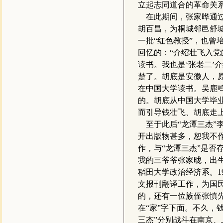
立起志同道合的革命关
在此期间，张家晔通过
胡百昌，为桐城邻邑舒
一批“红色教授”，也
回忆的：“介绍壮飞入党
读书。我也是‘张老二’
楚了。胡底是安徽人，
在中国大学读书。吴鹿
的。胡底从中国大学毕业
而引导钱壮飞、胡底走
至于此后“龙潭三杰”
开出版物甚多，恕我不
作，与“龙潭三杰”是否
我的三爷爷张家昽，出生
稻田大学政治经济系。1
文报刊翻译工作，为国
的，还有一位族侄张慎
在“家”字下面。不久，
三杰”分别战斗在南京