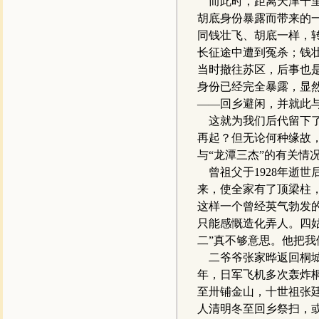
而此时，距离天津千里
胡底身份暴露而带来的
同钱壮飞、胡底一样，
长征途中遭到冤杀；钱
当时撤往苏区，后事也
身份已经完全暴露，显
——回乡避闲，并就此
这就为我们后代留下了
再起？但无论何种缘故
与“龙潭三杰”的有关情
曾祖父于1928年逝
来，使全家有了顶梁柱
这样一个曾经英气勃发
只能感慨造化弄人。四
二”真不够意思。他把
二爷爷张家晔返回桐城
年，日军飞机多次轰炸
至卅铺金山，十世祖张
人清明冬至回乡祭扫，