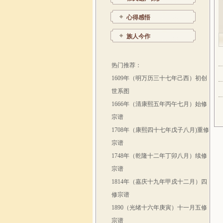
心得感悟
族人今作
热门推荐：
1609年（明万历三十七年己西）初创
世系图
1666年（清康熙五年丙午七月）始修
宗谱
1708年（康熙四十七年戊子八月)重修
宗谱
1748年（乾隆十二年丁卯八月）续修
宗谱
1814年（嘉庆十九年甲戍十二月）四
修宗谱
1890（光绪十六年庚寅）十一月五修
宗谱