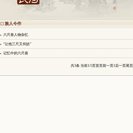
族人今作
六尺巷人物杂忆
“让他三尺又何妨”
记忆中的六尺巷
共3条 当前1/1页
首页
前一页
1
后一页
尾页