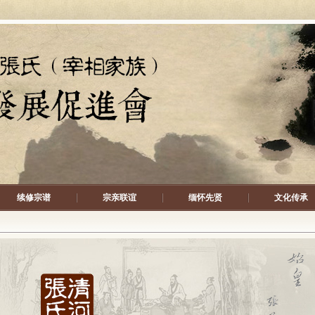
续修宗谱
宗亲联谊
缅怀先贤
文化传承