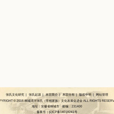
张氏文化研究
|
张氏起源
|
本宗简介
|
本宗分布
|
版权申明
|
网站管理
PYRIGHT © 2016 桐城清河张氏（宰相家族）文化发展促进会 ALL RIGHTS RESERV
地址：安徽省桐城市 邮编：231400
备案号：皖ICP备14018241号