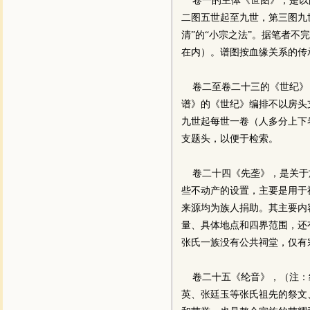
卷一的主体《世图》，是以图
二图五世起至九世，第三图九
清”的“小宗之法”。据笔者不
在内）。谱图按血缘关系的传
卷二至卷二十三的《世纪》
谱》的《世纪》编排不以房头
九世起每世一卷（人多分上下
支题头，以便于检索。
卷二十四《先垄》，是关于族
些不动产的设置，主要是用于
来源均为族人捐助。其主要内
量、具体地点和四界范围，还
张氏一族没有公共祠堂，仅有
卷二十五《纶音》，（注：
英、张廷玉等张氏祖先的祭文