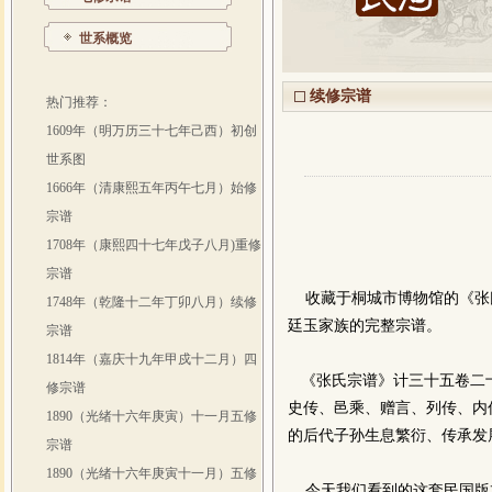
世系概览
续修宗谱
热门推荐：
1609年（明万历三十七年己西）初创
世系图
1666年（清康熙五年丙午七月）始修
宗谱
1708年（康熙四十七年戊子八月)重修
宗谱
收藏于桐城市博物馆的《张
1748年（乾隆十二年丁卯八月）续修
廷玉家族的完整宗谱。
宗谱
1814年（嘉庆十九年甲戍十二月）四
《张氏宗谱》计三十五卷二十
修宗谱
史传、邑乘、赠言、列传、内
1890（光绪十六年庚寅）十一月五修
的后代子孙生息繁衍、传承发
宗谱
1890（光绪十六年庚寅十一月）五修
今天我们看到的这套民国版