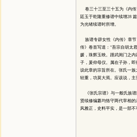
卷三十三至三十五为《内传》
廷玉于乾隆重修谱中续增28 
为光绪续谱时所增。
族谱专辟女性《内传》章节
传》卷首写道：“吾宗自胡太
媛，珠辉玉映。踵武闺门之内
子，爰仰母仪。属在子孙，即
设此章的宗旨所在。张氏一族
轻重，功莫大焉。应该说，主
《张氏宗谱》与一般氏族谱
贤续修编纂均恪守两代宰相的
风雅正，史料平实，是一部不