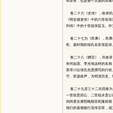
和荣誉，也是整个宗族的荣耀
卷二十六《史传》，收录的
《明史循吏传》中的六世祖张
列传》中的十世祖张廷玉。作
卷二十七为《邑乘》，邑乘
乾、嘉时期的张氏名宦张廷琰
卷二十八《赠言》，共收录了
有何如宠、李光地这样的名相
英等15位张氏先贤撰写的行
守、宦迹政声，为明清历史、
卷二十九至三十二共四卷为《
一世祖贵四公、二世祖永贵公
间跨度在康熙晚期至乾隆前期
他们的嘉德懿行流传后世，成