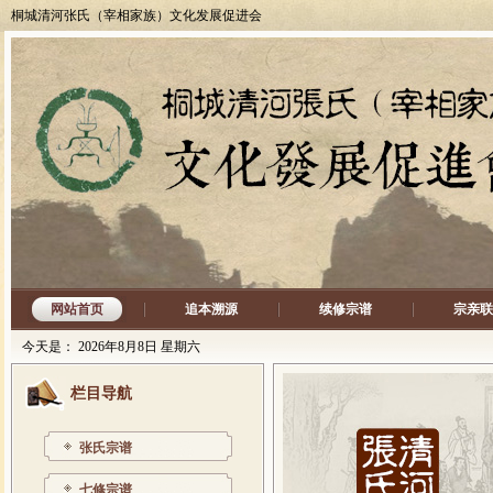
桐城清河张氏（宰相家族）文化发展促进会
网站首页
追本溯源
续修宗谱
宗亲联
今天是：
2026年8月8日 星期六
栏目导航
张氏宗谱
七修宗谱