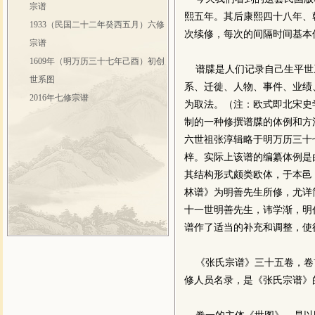
宗谱
熙五年。其后康熙四十八年、
1933（民国二十二年癸西五月）六修
次续修，每次的间隔时间基本
宗谱
1609年（明万历三十七年己酉）初创
谱牒是人们记录自己生平世
世系图
系、迁徙、人物、事件、业绩
2016年七修宗谱
为取法。（注：欧式即北宋史
制的一种修撰谱牒的体例和方
六世祖张淳辑略于明万历三十七
梓。实际上该谱的编纂体例是
其结构形式颇类欧体，于本邑
林谱》为明善先生所修，尤详
十一世明善先生，讳学渐，明
谱作了适当的补充和调整，使
《张氏宗谱》三十五卷，卷
修人员名录，是《张氏宗谱》